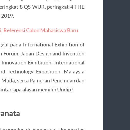
peringkat 8 QS WUR, peringkat 4 THE
 2019.
si, Referensi Calon Mahasiswa Baru
gul pada International Exhibition of
n Forum, Japan Design and Invention
 Innovation Exhibition, International
and Technology Exposition, Malaysia
l Muda, serta Pameran Penemuan dan
intar, apa alasan memilih Undip?
ranata
terpopuler di Semarang. Universitas