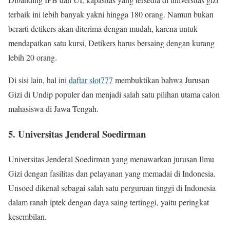
terbaik ini lebih banyak yakni hingga 180 orang. Namun bukan
berarti detikers akan diterima dengan mudah, karena untuk
mendapatkan satu kursi, Detikers harus bersaing dengan kurang
lebih 20 orang.
Di sisi lain, hal ini
daftar slot777
membuktikan bahwa Jurusan
Gizi di Undip populer dan menjadi salah satu pilihan utama calon
mahasiswa di Jawa Tengah.
5. Universitas Jenderal Soedirman
Universitas Jenderal Soedirman yang menawarkan jurusan Ilmu
Gizi dengan fasilitas dan pelayanan yang memadai di Indonesia.
Unsoed dikenal sebagai salah satu perguruan tinggi di Indonesia
dalam ranah iptek dengan daya saing tertinggi, yaitu peringkat
kesembilan.