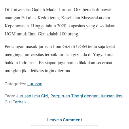
Di Universitas Gadjah Mada, Jurusan Gizi berada di bawah
naungan Fakultas Kedokteran, Kesehatan Masyarakat dan
Keperawatan. Hingga tahun 2020, kapasitas yang disediakan
UGM untuk Ilmu Gizi adalah 100 orang.
Persaingan masuk jurusan Ilmu Gizi di UGM tentu saja ketat
mengingat universitas terbaik jurusan gizi ada di Yogyakarta,
bahkan Indonesia. Persiapan juga harus dilakukan secermat
mungkin jika detikers ingin diterima.
Categories:
Jurusan
Tags:
Jurusan Ilmu Gizi
,
Perguruan Tinggi dengan Jurusan Ilmu
Gizi Terbaik
Leave a Comment