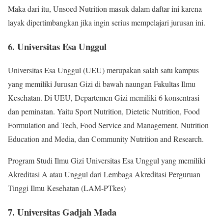
Maka dari itu, Unsoed Nutrition masuk dalam daftar ini karena
layak dipertimbangkan jika ingin serius mempelajari jurusan ini.
6. Universitas Esa Unggul
Universitas Esa Unggul (UEU) merupakan salah satu kampus
yang memiliki Jurusan Gizi di bawah naungan Fakultas Ilmu
Kesehatan. Di UEU, Departemen Gizi memiliki 6 konsentrasi
dan peminatan. Yaitu Sport Nutrition, Dietetic Nutrition, Food
Formulation and Tech, Food Service and Management, Nutrition
Education and Media, dan Community Nutrition and Research.
Program Studi Ilmu Gizi Universitas Esa Unggul yang memiliki
Akreditasi A atau Unggul dari Lembaga Akreditasi Perguruan
Tinggi Ilmu Kesehatan (LAM-PTkes)
7. Universitas Gadjah Mada