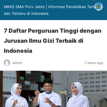
MKKS SMA Prov Jatim | Informasi Pendidikan Terbaik
dan Terbaru di Indonesia
7 Daftar Perguruan Tinggi dengan
Jurusan Ilmu Gizi Terbaik di
Indonesia
admin
3 tahun ago