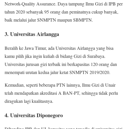
Network-Quality Assurance. Daya tampung Ilmu Gizi di IPB per
tahun 2020 sebanyak 95 orang dan peminatnya cukup banyak,
baik melalui jalur SNMPTN maupun SBMPTN.
3. Universitas Airlangga
Beralih ke Jawa Timur, ada Universitas Airlangga yang bisa
kamu pilih jika ingin kuliah di bidang Gizi di Surabaya.
Universitas jurusan gizi terbaik ini berkapasitas 120 orang dan
menempati urutan kedua jalur ketat SNMPTN 2019/2020.
Kemudian, seperti beberapa PTN lainnya, Ilmu Gizi di Unair
telah mendapatkan akreditasi A BAN-PT, sehingga tidak perlu
diragukan lagi kualitasnya.
4. Universitas Diponegoro
Dibanding IPB dan UI, kapasitas yang tersedia di universitas gizi