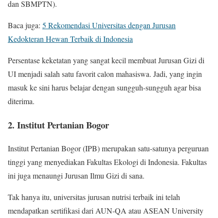
dan SBMPTN).
Baca juga:
5 Rekomendasi Universitas dengan Jurusan
Kedokteran Hewan Terbaik di Indonesia
Persentase keketatan yang sangat kecil membuat Jurusan Gizi di
UI menjadi salah satu favorit calon mahasiswa. Jadi, yang ingin
masuk ke sini harus belajar dengan sungguh-sungguh agar bisa
diterima.
2. Institut Pertanian Bogor
Institut Pertanian Bogor (IPB) merupakan satu-satunya perguruan
tinggi yang menyediakan Fakultas Ekologi di Indonesia. Fakultas
ini juga menaungi Jurusan Ilmu Gizi di sana.
Tak hanya itu, universitas jurusan nutrisi terbaik ini telah
mendapatkan sertifikasi dari AUN-QA atau ASEAN University