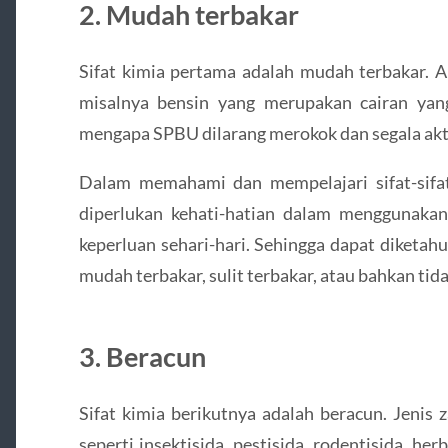
2. Mudah terbakar
Sifat kimia pertama adalah mudah terbakar. 
misalnya bensin yang merupakan cairan yan
mengapa SPBU dilarang merokok dan segala akt
Dalam memahami dan mempelajari sifat-sifa
diperlukan kehati-hatian dalam menggunaka
keperluan sehari-hari. Sehingga dapat diketah
mudah terbakar, sulit terbakar, atau bahkan tid
3. Beracun
Sifat kimia berikutnya adalah beracun. Jenis 
seperti insektisida, pestisida, rodentisida, her