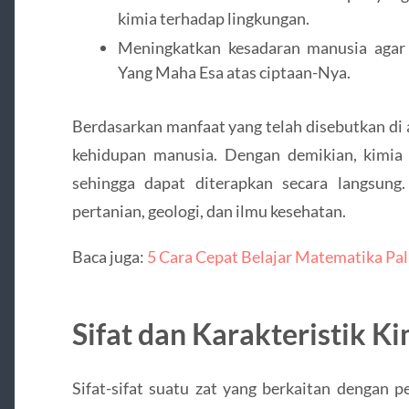
kimia terhadap lingkungan.
Meningkatkan kesadaran manusia agar
Yang Maha Esa atas ciptaan-Nya.
Berdasarkan manfaat yang telah disebutkan di 
kehidupan manusia. Dengan demikian, kimia 
sehingga dapat diterapkan secara langsung.
pertanian, geologi, dan ilmu kesehatan.
Baca juga:
5 Cara Cepat Belajar Matematika Pali
Sifat dan Karakteristik K
Sifat-sifat suatu zat yang berkaitan dengan 