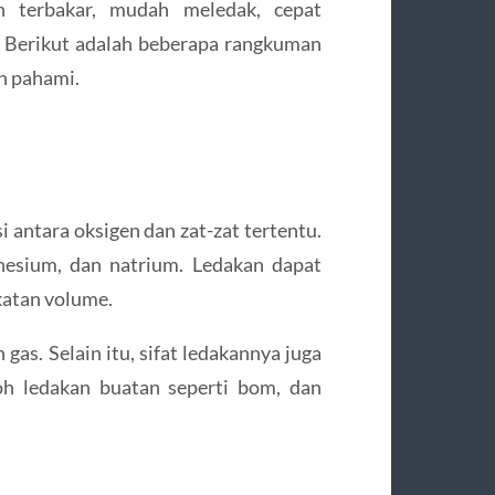
h terbakar, mudah meledak, cepat
. Berikut adalah beberapa rangkuman
an pahami.
si antara oksigen dan zat-zat tertentu.
nesium, dan natrium. Ledakan dapat
katan volume.
as. Selain itu, sifat ledakannya juga
oh ledakan buatan seperti bom, dan