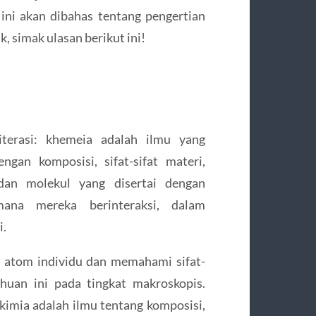
i ini akan dibahas tentang pengertian
, simak ulasan berikut ini!
iterasi: khemeia adalah ilmu yang
gan komposisi, sifat-sifat materi,
dan molekul yang disertai dengan
ana mereka berinteraksi, dalam
i.
i atom individu dan memahami sifat-
huan ini pada tingkat makroskopis.
imia adalah ilmu tentang komposisi,