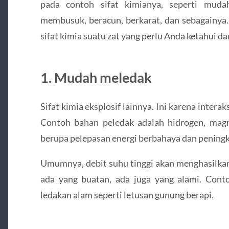
pada contoh sifat kimianya, seperti muda
membusuk, beracun, berkarat, dan sebagainya
sifat kimia suatu zat yang perlu Anda ketahui d
1. Mudah meledak
Sifat kimia eksplosif lainnya. Ini karena interak
Contoh bahan peledak adalah hidrogen, mag
berupa pelepasan energi berbahaya dan pening
Umumnya, debit suhu tinggi akan menghasilkan g
ada yang buatan, ada juga yang alami. Cont
ledakan alam seperti letusan gunung berapi.