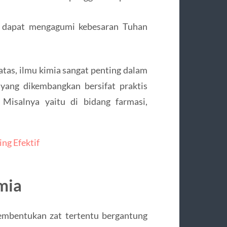
 dapat mengagumi kebesaran Tuhan
atas, ilmu kimia sangat penting dalam
yang dikembangkan bersifat praktis
 Misalnya yaitu di bidang farmasi,
ng Efektif
imia
pembentukan zat tertentu bergantung