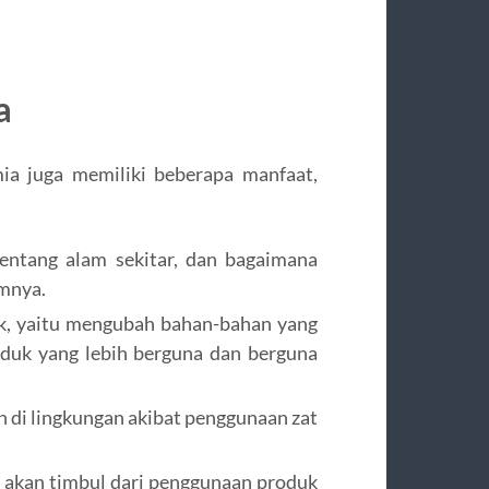
a
mia juga memiliki beberapa manfaat,
entang alam sekitar, dan bagaimana
amnya.
, yaitu mengubah bahan-bahan yang
oduk yang lebih berguna dan berguna
h di lingkungan akibat penggunaan zat
kan timbul dari penggunaan produk