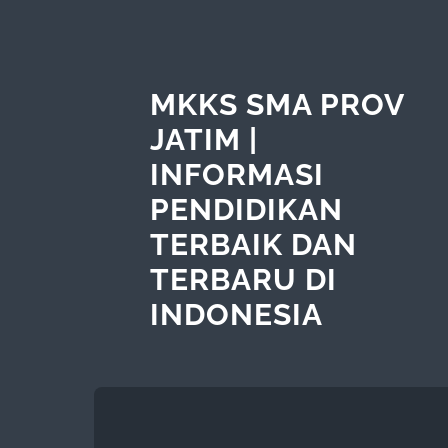
MKKS SMA PROV
JATIM |
INFORMASI
PENDIDIKAN
TERBAIK DAN
TERBARU DI
INDONESIA